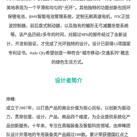
美地表现为一个平滑和均匀的“光环”。其他独特的功能创新包括环
保锂电池，
智能电池管理系统，定制无刷高速电机，
正弦
BMS
FOC
波控制器，前后盘式制动器，以及独有的蝠形无弓减震坐垫系统
等。该产品历经
多年的时间，对超过
的部件经过了全新设
2
98%
计、开发和验证，才完成了光环独特的设计。设计已获得
项国家
13
专利证书。
希望创造一种符合“城市移动
交通系列”概念
Halo City
+
的绿色生活方式。
设计者简介
岸峰:
成立于
2007
年，以打造产品的商业价值为核心目标，以创新为驱动
力，贯穿创
意、设计、产品、商品四个维度，为企业提供系统化产
品创新服务。十年来，专注在高端装备及智能科技领域，由岸峰团
队设计并落地的专用装备类产品超过
100
款。累计荣获德国红点之