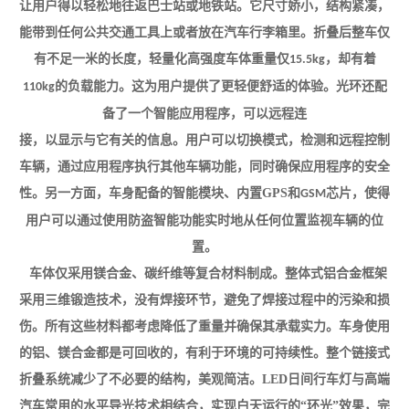
让用户得以轻松地往返巴士站或地铁站。它尺寸娇小，结构紧凑，
能带到任何公共交通工具上或者放在汽车行李箱里。折叠后整车仅
有不足一米的长度，轻量化高强度车体重量仅
，却有着
15.5kg
的负载能力。这为用户提供了更轻便舒适的体验。光环还配
110kg
备了一个智能应用程序，可以远程连
接，以显示与它有关的信息。用户可以切换模式，检测和远程控制
车辆，通过应用程序执行其他车辆功能，同时确保应用程序的安全
性。另一方面，车身配备的智能模块、内置
GPS
和
芯片，使得
GSM
用户可以通过使用防盗智能功能实时地从任何位置监视车辆的位
置。
车体仅采用镁合金、碳纤维等复合材料制成。整体式铝合金框架
采用三维锻造技术，没有焊接环节，避免了焊接过程中的污染和损
伤。所有这些材料都考虑降低了重量并确保其承载实力。车身使用
的铝、镁合金都是可回收的，有利于环境的可持续性。整个链接式
折叠系统减少了不必要的结构，美观简洁。
LED
日间行车灯与高端
汽车常用的水平导光技术相结合，实现白天运行的“环光”效果，完