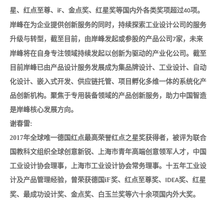
星、红点至尊、
、金点奖、红星奖等国内外各类奖项超过
项。
iF
40
岸峰在为企业提供创新服务的同时，持续探索工业设计公司的服务
升级与转型，截至目前，由岸峰发起或参股的产品公司
家，未来
7
岸峰将在自身专注领域持续发起以创新为驱动的产业化公司。截至
目前岸峰已由产品设计服务发展成为集品牌设计、工业设计、自动
化设计、嵌入式开发、供应链托管、项目孵化多维一体的系统化产
品创新机构。聚焦于专用装备领域的产品创新服务，助力中国智造
是岸峰核心发展方向。
谢春雷:
2017
年全球唯一德国红点最高荣誉红点之星奖获得者，被评为联合
国教科文组织全球创
意新锐、上海市青年高端创意领军人才，中国
工业设计协会理事，上海市工业设计协会
常务
理事。十五年工业设
计及产品管理经验，曾荣获德国
iF
奖、红点至尊奖、
奖、红星
IDEA
奖、最成功设计奖、金点奖、白玉兰奖等六十余项国内外大奖。