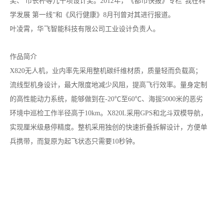
奖、 市长杯等几十项设计奖。2012年，《都市快报》专栏“我在科
学发展 第一线”和《风行健康》8月刊曾对其进行报道。
叶凌霄，华飞智能科技有限公司工业设计负责人。
作品简介
X820无人机，业内率先采用整机碳纤维材质，质量轻而负载高；
流线型机身设计，最大限度地减少风阻，提高飞行效率。量身定制
的高性能动力系统，能够做到在-20℃至60℃、海拔5000米的恶劣
环境中巡检工作半径高于10km。X820L采用GPS和北斗双模导航，
实现厘米级悬停精度。整机采用独创的快速折叠拆解设计，方便单
兵携带，而复原为起飞状态只需要10秒钟。