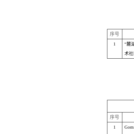
序号
1
“
麓
术社
序号
1
Gomi