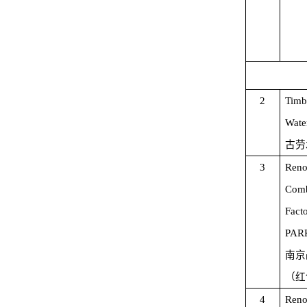
2
Timb
Wate
古劳
3
Reno
Comb
Fact
PAR
南京
（红
4
Reno