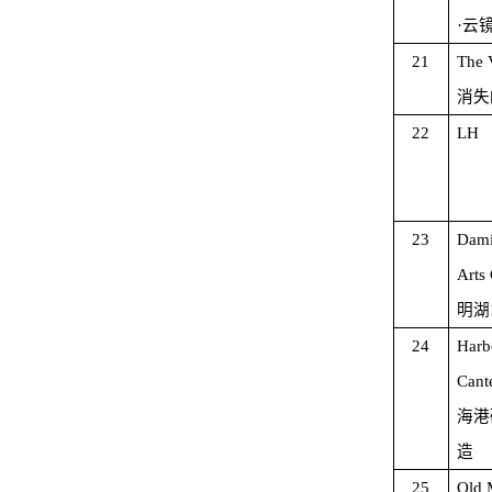
·云
21
The 
消失
22
LH
23
Dami
Arts 
明湖
24
Harb
Cant
海港
造
25
Old 