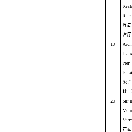
Realm
Rece
浮岛
客厅
19
Arch
Liang
Pier,
Emot
梁子
计，
20
Shij
Memo
Mirr
石家