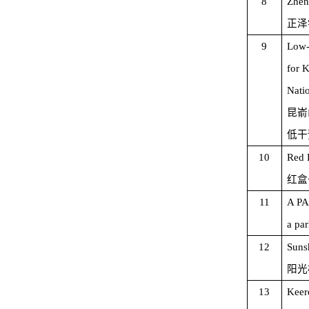
8
Zhen
正泽
9
Low-
for 
Nati
昆嵛
低干
10
Red 
红盒
11
A P
a pa
12
Suns
阳光
13
Keer